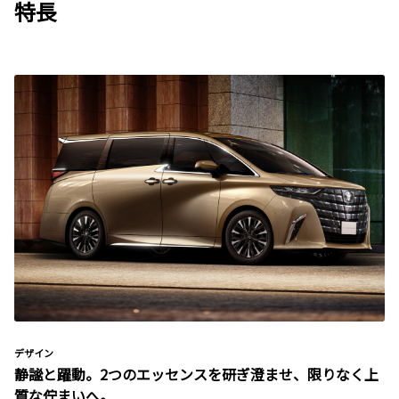
特長
デザイン
静謐と躍動。2つのエッセンスを研ぎ澄ませ、限りなく上
質な佇まいへ。