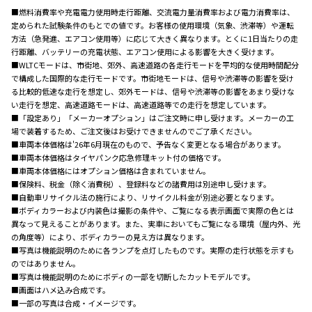
■燃料消費率や充電電力使用時走行距離、交流電力量消費率および電力消費率は、
定められた試験条件のもとでの値です。お客様の使用環境（気象、渋滞等）や運転
方法（急発進、エアコン使用等）に応じて大きく異なります。とくに1日当たりの走
行距離、バッテリーの充電状態、エアコン使用による影響を大きく受けます。
■WLTCモードは、市街地、郊外、高速道路の各走行モードを平均的な使用時間配分
で構成した国際的な走行モードです。市街地モードは、信号や渋滞等の影響を受け
る比較的低速な走行を想定し、郊外モードは、信号や渋滞等の影響をあまり受けな
い走行を想定、高速道路モードは、高速道路等での走行を想定しています。
■「設定あり」「メーカーオプション」はご注文時に申し受けます。メーカーの工
場で装着するため、ご注文後はお受けできませんのでご了承ください。
■車両本体価格は'26年6月現在のもので、予告なく変更となる場合があります。
■車両本体価格はタイヤパンク応急修理キット付の価格です。
■車両本体価格にはオプション価格は含まれていません。
■保険料、税金（除く消費税）、登録料などの諸費用は別途申し受けます。
■自動車リサイクル法の施行により、リサイクル料金が別途必要となります。
■ボディカラーおよび内装色は撮影の条件や、ご覧になる表示画面で実際の色とは
異なって見えることがあります。また、実車においてもご覧になる環境（屋内外、光
の角度等）により、ボディカラーの見え方は異なります。
■写真は機能説明のために各ランプを点灯したものです。実際の走行状態を示すも
のではありません。
■写真は機能説明のためにボディの一部を切断したカットモデルです。
■画面はハメ込み合成です。
■一部の写真は合成・イメージです。