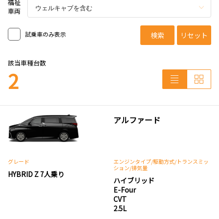
福祉
車両
試乗車のみ表示
検索
リセット
該当車種台数
2
アルファード
グレード
エンジンタイプ
/駆動方式/
トランスミッ
ション
/排気量
HYBRID Z 7人乗り
ハイブリッド
E-Four
CVT
2.5L