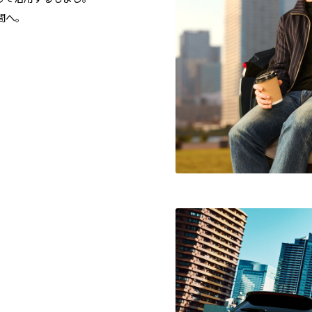
間へ。
。
。