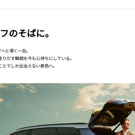
イフのそばに。
フへと導く一台。
走りだす瞬間を今も心待ちにしている。
ことでしか出会えない景色へ。