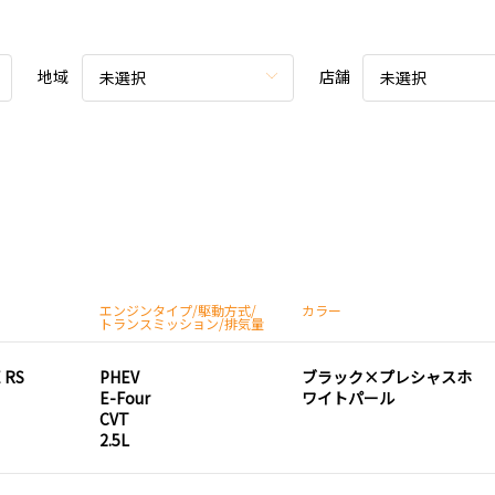
地域
店舗
未選択
未選択
エンジンタイプ/駆動方式/
カラー
トランスミッション/排気量
 RS
PHEV
ブラック×プレシャスホ
E-Four
ワイトパール
CVT
2.5L