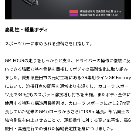
高剛性・軽量ボディ
スポーツカーに求められる強靱さを目指して。
GR-FOURの走りをしっかりと支え、ドライバーの操作に俊敏に反
応できる強固な基本骨格を目指してボディの高剛性化に取り組み
ました。愛知県豊田市の元町工場にあるGR専用ラインGR Factory
において、溶接打点の間隔を通常よりも短くし、カローラ スポー
ツ比で349点ものスポット溶接増し打ちを実施。またボディ全体に
使用する特殊な構造用接着剤は、カローラ スポーツに対し2.7m延
長していた従来のGRカローラからさらに13.9m延長。部品同士の
結合剛性を向上させることで、運転操作に対する高い応答性、高G
旋回・高速走行での優れた操縦安定性を身につけました。