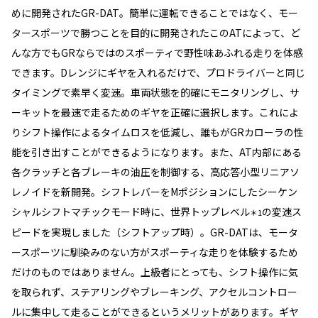
めに開発されたGR-DAT。簡単に運転できることではなく、モー
タースポーツで勝つことを目的に開発されたこのATによって、ど
んな方でもGRならではのスポーティで野性味あふれる走りを体感
できます。Dレンジにギヤを入れるだけで、プロドライバーと同じ
タイミングで素早く変速。車両状態を的確にモニタリングし、サ
ーキットを最速で走るためのギヤを正確に選択します。これによ
りシフト操作によるタイムロスを低減し、誰もがGRカローラの性
能を引き出すことができるようになります。また、AT内部にある
各クラッチと各ブレーキの油圧を制御する、高応答小型リニアソ
レノイドを新開発。シフトレバーをMポジションにしたシーケン
シャルシフトマチックモード時に、世界トップレベル
の変速ス
＊1
ピードを実現しました（シフトアップ時）。GR-DATは、モータ
ースポーツに馴染みのない方がスポーティな走りを体験するため
だけのものではありません。上級者にとっても、シフト操作に気
を取られず、ステアリングやブレーキング、アクセルコントロー
ルに集中して走ることができるというメリットがあります。ギヤ