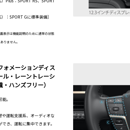
us：SPORT RS、SPORT
：SPORT Gに標準装備］
と画面表示は機能説明のために通常の状態
はありません。
フォメーションディス
ール・レーントレーシ
識・ハンズフリー）
可能。
替や運転支援系、オーディオな
ができ、運転に集中できます。