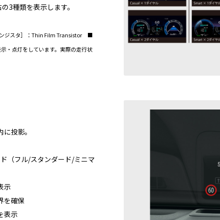
右の3種類を表示します。
タ］：Thin Film Transistor ■
表示・点灯をしています。実際の走行状
内に投影。
ド（フル/スタンダード/ミニマ
表示
界を確保
を表示