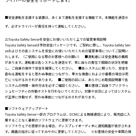
■安全運転を支援する装置は、あくまで運転を支援する機能です。本機能を過信せ
ず、必ずドライバーが責任を持って運転してください。
⚠Toyota Safety Senseを安全にお使いいただく上での留意事項説明
Toyota Safety Senseは予防安全パッケージです。ご契約に際し、Toyota Safety Sen
seおよびその各システムを安全にお使いいただくための留意事項についてご説明い
たします。（ご使用になる際のお客様へのお願い） ■運転者には安全運転の義務
があります。運転者は各システムを過信せず、常に自らの責任で周囲の状況を把握
し、ご自身の操作で安全を確保してください。 ■各システムに頼ったり、安全を
委ねる運転をすると思わぬ事故につながり、重大な傷害におよぶか最悪の場合は死
亡につながるおそれがあります。 ■ご使用の前には、あらかじめ取扱説明書で各
システムの特徴・操作方法を必ずご確認ください。 ■お客様ご自身でプリクラッ
シュセーフティの作動テストを行わないでください。対象や状況によってはシステム
が正常に作動せず、思わぬ事故につながるおそれがあります。
■ソフトウェアアップデート
Toyota Safety Sense一部のプログラムは、DCMによる無線通信により、販売店に入
庫することなく最新のソフトウェアに更新できます。
※ソフトウェアの更新がある場合、ディスプレイオーディオに通知画面が表示されま
す。画面の指示に従ってすみやかに更新してください。 ※お客様の安全や車両の保