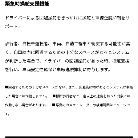
緊急時操舵支援機能
ドライバーによる回避操舵をきっかけに操舵と車線逸脱抑制をサ
ポート。
歩行者、自転車運転者、車両、自動二輪車と衝突する可能性が高
く、自車線内に回避するための十分なスペースがあるとシステム
が判断した場合で、ドライバーの回避操舵があった時、操舵支援
を行い、車両安定性確保と車線逸脱抑制に寄与します。
■回避するための十分なスペースがない、また、回避先に物があるとシステムが判断
した場合には作動しません。 ■横断歩行者など一定以上の速度を持った対象には
作動しない場合があります。 ■写真のカメラ・レーダーの検知範囲はイメージで
す。