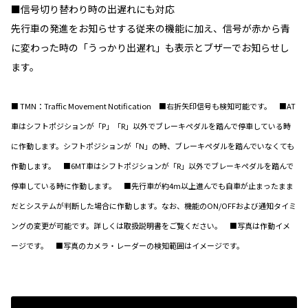
■信号切り替わり時の出遅れにも対応
先行車の発進をお知らせする従来の機能に加え、信号が赤から青
に変わった時の「うっかり出遅れ」も表示とブザーでお知らせし
ます。
■ TMN：Traffic Movement Notification ■右折矢印信号も検知可能です。 ■AT
車はシフトポジションが「P」「R」以外でブレーキペダルを踏んで停車している時
に作動します。シフトポジションが「N」の時、ブレーキペダルを踏んでいなくても
作動します。 ■6MT車はシフトポジションが「R」以外でブレーキペダルを踏んで
停車している時に作動します。 ■先行車が約4m以上進んでも自車が止まったまま
だとシステムが判断した場合に作動します。なお、機能のON/OFFおよび通知タイミ
ングの変更が可能です。詳しくは取扱説明書をご覧ください。 ■写真は作動イメ
ージです。 ■写真のカメラ・レーダーの検知範囲はイメージです。