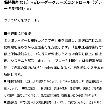
保持機能なし）
/レーダークルーズコントロール（ブレ
＊1
ーキ制御付）
＊2
ついていくをサポート。
■先行車追従機能
ミリ波レーダーと単眼カメラで先行車を認識し、車速に応じた車
間距離を保ちながら追従走行を支援します。「全車速追従機能付/
停止保持機能なし」は先行車が停止したときは自車も停止。停止
後、システムを解除します。
「ブレーキ制御付」は先行車が減
＊3
速して自車の車速が約30km/h未満になると、自動的にシステムを
解除します。
■車間距離制御は状況により限界があります。 システムを過信せず、安全運転をお
願いします。 ■設定速度は、制限速度、交通の流れ、路面環境、天候などを考慮
して適切に設定してください。設定速度の確認は運転者が行う必要があります。
■道路状況、車両状態および天候状態等によっては、ご使用になれない場合があり