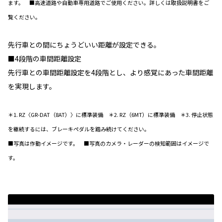
ます。 ■高速道路や自動車専用道路でご使用ください。詳しくは取扱説明書をご
覧ください。
先行車との間にちょうどいい距離が設定できる。
■4段階の車間距離設定
先行車との車間距離設定を4段階とし、より感覚にあった車間距離
を実現します。
＊1. RZ〈GR-DAT（8AT）〉に標準装備 ＊2. RZ（6MT）に標準装備 ＊3. 停止状態
を継続するには、ブレーキペダルを踏み続けてください。
■写真は作動イメージです。 ■写真のカメラ・レーダーの検知範囲はイメージで
す。