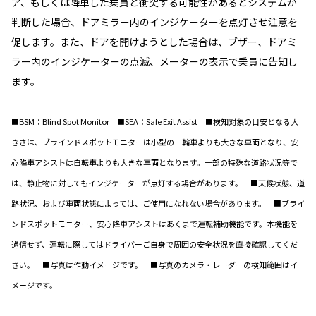
ア、もしくは降車した乗員と衝突する可能性があるとシステムが
判断した場合、ドアミラー内のインジケーターを点灯させ注意を
促します。また、ドアを開けようとした場合は、ブザー、ドアミ
ラー内のインジケーターの点滅、メーターの表示で乗員に告知し
ます。
■BSM：Blind Spot Monitor ■SEA：Safe Exit Assist ■検知対象の目安となる大
きさは、ブラインドスポットモニターは小型の二輪車よりも大きな車両となり、安
心降車アシストは自転車よりも大きな車両となります。一部の特殊な道路状況等で
は、静止物に対してもインジケーターが点灯する場合があります。 ■天候状態、道
路状況、および車両状態によっては、ご使用になれない場合があります。 ■ブライ
ンドスポットモニター、安心降車アシストはあくまで運転補助機能です。本機能を
過信せず、運転に際してはドライバーご自身で周囲の安全状況を直接確認してくだ
さい。 ■写真は作動イメージです。 ■写真のカメラ・レーダーの検知範囲はイ
メージです。