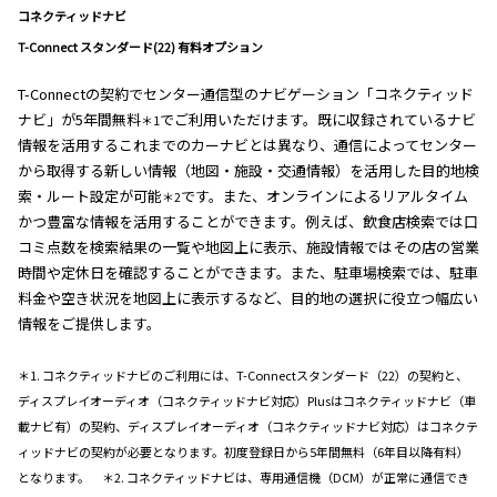
コネクティッドナビ
T-Connect スタンダード(22) 有料オプション
T-Connectの契約でセンター通信型のナビゲーション「コネクティッド
ナビ」が5年間無料
でご利用いただけます。既に収録されているナビ
＊1
情報を活用するこれまでのカーナビとは異なり、通信によってセンター
から取得する新しい情報（地図・施設・交通情報）を活用した目的地検
索・ルート設定が可能
です。また、オンラインによるリアルタイム
＊2
かつ豊富な情報を活用することができます。例えば、飲食店検索では口
コミ点数を検索結果の一覧や地図上に表示、施設情報ではその店の営業
時間や定休日を確認することができます。また、駐車場検索では、駐車
料金や空き状況を地図上に表示するなど、目的地の選択に役立つ幅広い
情報をご提供します。
＊1. コネクティッドナビのご利用には、T-Connectスタンダード（22）の契約と、
ディスプレイオーディオ（コネクティッドナビ対応）Plusはコネクティッドナビ（車
載ナビ有）の契約、ディスプレイオーディオ（コネクティッドナビ対応）はコネクテ
ィッドナビの契約が必要となります。初度登録日から5年間無料（6年目以降有料）
となります。 ＊2. コネクティッドナビは、専用通信機（DCM）が正常に通信でき