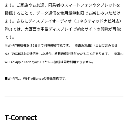
ます。ご家族やお友達、同乗者のスマートフォンやタブレットを
接続することで、データ通信を使用量無制限でお楽しみいただけ
ます。さらにディスプレイオーディオ（コネクティッドナビ対応）
Plusでは、大画面の車載ディスプレイでWebサイトの閲覧が可能
です。
※Wi-Fi®接続機器は5台まで同時接続可能です。 ※直近3日間（当日は含みませ
ん）で6GB以上の通信をした場合、終日速度制限がかかることがあります。 ※車内
Wi-FiとApple CarPlayのワイヤレス接続は同時利用できません。
■Wi-Fi®は、Wi-Fi Allianceの登録商標です。
T-Connect