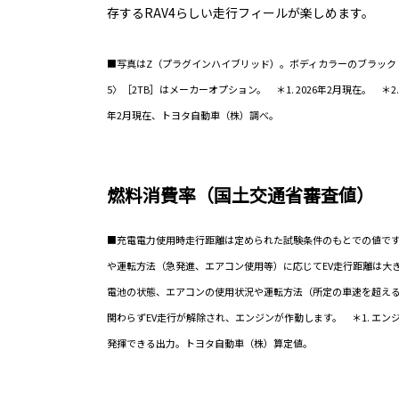
存するRAV4らしい走行フィールが楽しめます。
■写真はZ（プラグインハイブリッド）。ボディカラーのブラック〈
5〉［2TB］はメーカーオプション。 ＊1. 2026年2月現在。 ＊2
年2月現在、トヨタ自動車（株）調べ。
燃料消費率（国土交通省審査値）
■充電電力使用時走行距離は定められた試験条件のもとでの値で
や運転方法（急発進、エアコン使用等）に応じてEV走行距離は大
電池の状態、エアコンの使用状況や運転方法（所定の車速を超え
関わらずEV走行が解除され、エンジンが作動します。 ＊1. エ
発揮できる出力。トヨタ自動車（株）算定値。