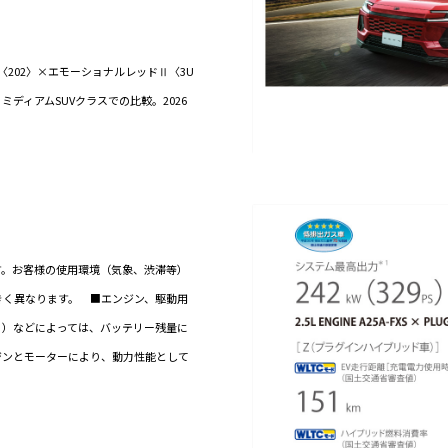
202〉×エモーショナルレッドⅡ〈3U
. ミディアムSUVクラスでの比較。2026
す。お客様の使用環境（気象、渋滞等）
きく異なります。 ■エンジン、駆動用
る）などによっては、バッテリー残量に
ンジンとモーターにより、動力性能として