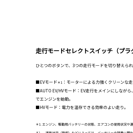
走行モードセレクトスイッチ（プラ
ひとつのボタンで、3つの走行モードを切り替えられ
■EVモード
：モーターによる力強くクリーンな走
＊1
■AUTO EV/HVモード：EV走行をメインにしな
でエンジンを始動。
■HVモード：電力を温存できる効率のよい走り。
＊1. エンジン、駆動用バッテリーの状態、エアコンの使用状況や
る）、道路状況（登坂）などによっては、バッテリーの残量に関わ