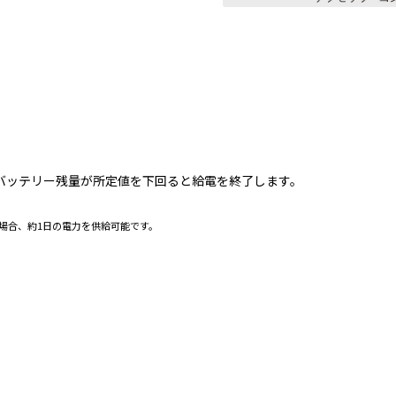
バッテリー残量が所定値を下回ると給電を終了します。
た場合、約1日の電力を供給可能です。
。