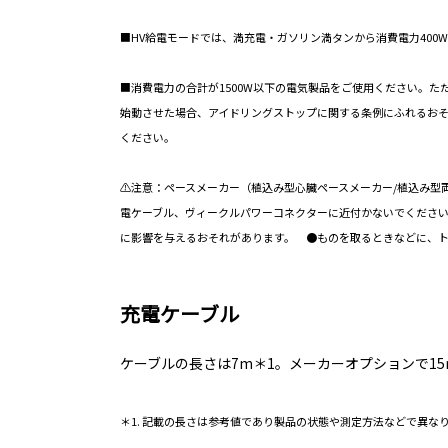
■HV給電モードでは、満充電・ガソリン満タンから消費電力400
■消費電力の合計が1500W以下の電気製品をご使用ください。た
始動させた場合、アイドリングストップに関する条例にふれるおそ
ください。
⚠注意：ペースメーカー（植込み型心臓ペースメーカー/植込み型
電ケーブル、ヴィークルパワーコネクターに近付かないでくださ
に影響を与えるおそれがあります。 ●ものを取るときなどに、
充電ケーブル
ケーブルの長さは7m＊1。メーカーオプションで15
＊1. 記載の長さは参考値であり製品の状態や測定方法などで異な