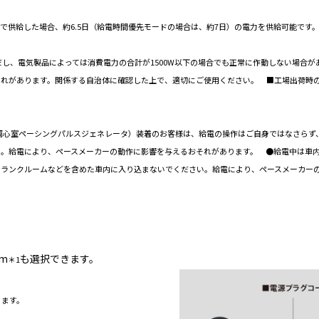
Wで供給した場合、約6.5日（給電時間優先モードの場合は、約7日）の電力を供給可能です
だし、電気製品によっては消費電力の合計が1500W以下の場合でも正常に作動しない場合
れがあります。関係する自治体に確認した上で、適切にご使用ください。 ■工場出荷時の電源
両心室ペーシングパルスジェネレータ）装着のお客様は、給電の操作はご自身ではなさらず
い。給電により、ペースメーカーの動作に影響を与えるおそれがあります。 ●給電中は車
トランクルームなどを含めた車内に入り込まないでください。給電により、ペースメーカー
m
も選択できます。
＊1
ります。