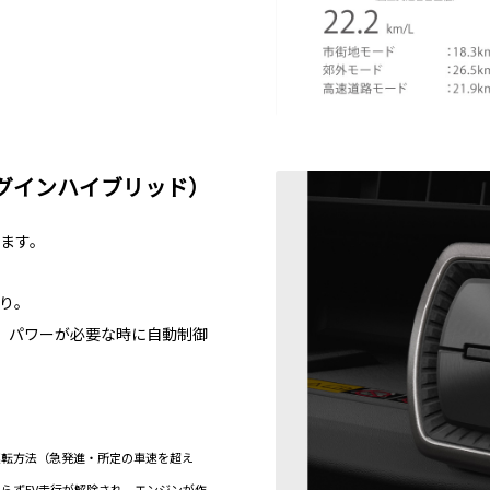
グインハイブリッド）
ます。
り。
がら、パワーが必要な時に自動制御
運転方法（急発進・所定の車速を超え
らずEV走行が解除され、エンジンが作