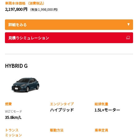
車両本体価格
（消費税込）
2,197,800 円
（税抜 1,998,000 円）
詳細をみる
見積りシミュレーション
HYBRID G
燃費
エンジンタイプ
総排気量
ハイブリッド
1.5L+モーター
WLTCモード
35.8km/L
トランス
駆動方法
乗車定員
ミッション