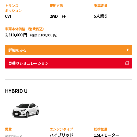
トランス
駆動方法
乗車定員
ミッション
CVT
2WD FF
5人乗り
車両本体価格
（消費税込）
2,310,000 円
（税抜 2,100,000 円）
詳細をみる
見積りシミュレーション
HYBRID U
燃費
エンジンタイプ
総排気量
ハイブリッド
1.5L+モーター
WLTCモード