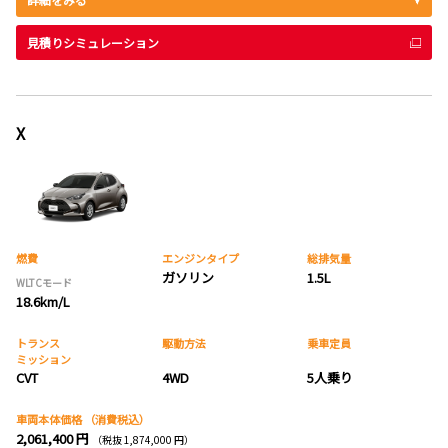
見積りシミュレーション
X
燃費
エンジンタイプ
総排気量
ガソリン
1.5L
WLTCモード
18.6km/L
トランス
駆動方法
乗車定員
ミッション
CVT
4WD
5人乗り
車両本体価格
（消費税込）
2,061,400 円
（税抜 1,874,000 円）