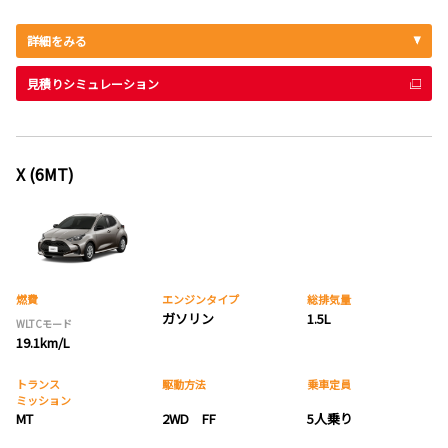
詳細をみる
見積りシミュレーション
X (6MT)
燃費
エンジンタイプ
総排気量
ガソリン
1.5L
WLTCモード
19.1km/L
トランス
駆動方法
乗車定員
ミッション
MT
2WD FF
5人乗り