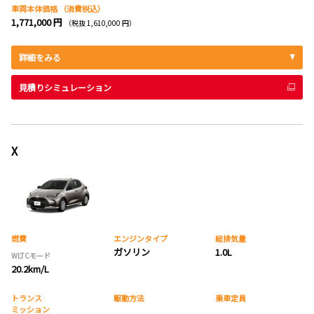
車両本体価格
（消費税込）
1,771,000 円
（税抜 1,610,000 円）
詳細をみる
見積りシミュレーション
X
燃費
エンジンタイプ
総排気量
ガソリン
1.0L
WLTCモード
20.2km/L
トランス
駆動方法
乗車定員
ミッション