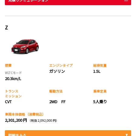
Z
燃費
エンジンタイプ
総排気量
ガソリン
1.5L
WLTCモード
20.3km/L
トランス
駆動方法
乗車定員
ミッション
CVT
2WD FF
5人乗り
車両本体価格
（消費税込）
2,301,200 円
（税抜 2,092,000 円）
詳細をみる