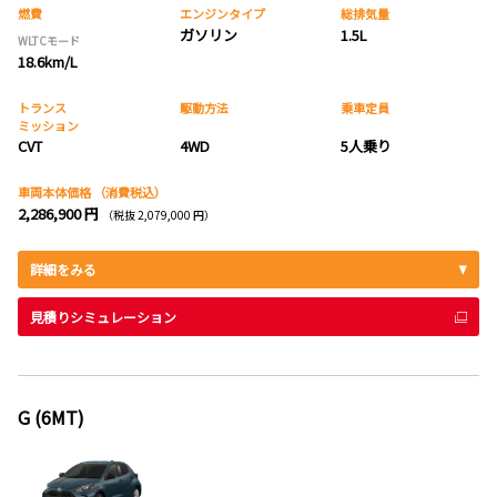
燃費
エンジンタイプ
総排気量
ガソリン
1.5L
WLTCモード
18.6km/L
トランス
駆動方法
乗車定員
ミッション
CVT
4WD
5人乗り
車両本体価格
（消費税込）
2,286,900 円
（税抜 2,079,000 円）
詳細をみる
見積りシミュレーション
G (6MT)