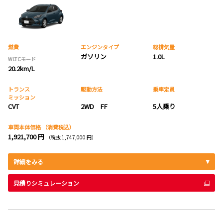
燃費
エンジンタイプ
総排気量
ガソリン
1.0L
WLTCモード
20.2km/L
トランス
駆動方法
乗車定員
ミッション
CVT
2WD FF
5人乗り
車両本体価格
（消費税込）
1,921,700 円
（税抜 1,747,000 円）
詳細をみる
見積りシミュレーション