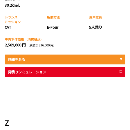
30.2km/L
トランス
駆動方法
乗車定員
ミッション
CVT
E-Four
5人乗り
車両本体価格
（消費税込）
2,569,600 円
（税抜 2,336,000 円）
詳細をみる
見積りシミュレーション
Z