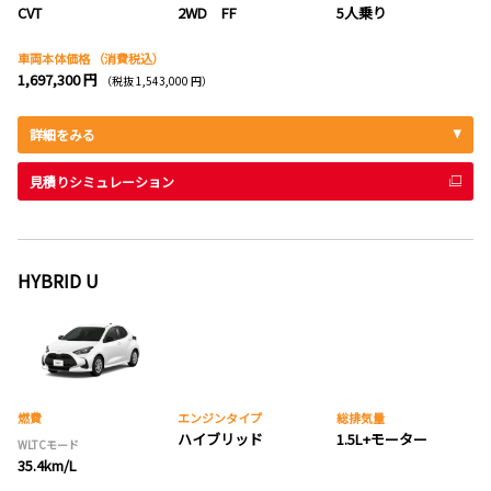
CVT
2WD FF
5人乗り
車両本体価格
（消費税込）
1,697,300 円
（税抜 1,543,000 円）
詳細をみる
見積りシミュレーション
HYBRID U
燃費
エンジンタイプ
総排気量
ハイブリッド
1.5L+モーター
WLTCモード
35.4km/L