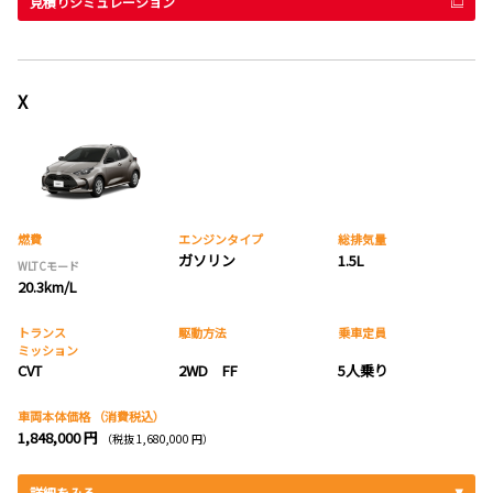
見積りシミュレーション
X
燃費
エンジンタイプ
総排気量
ガソリン
1.5L
WLTCモード
20.3km/L
トランス
駆動方法
乗車定員
ミッション
CVT
2WD FF
5人乗り
車両本体価格
（消費税込）
1,848,000 円
（税抜 1,680,000 円）
詳細をみる