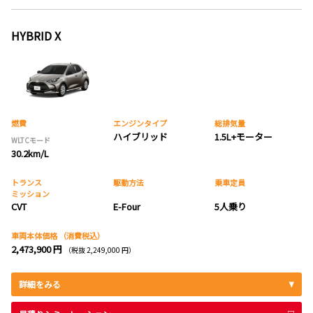
HYBRID X
燃費
エンジンタイプ
総排気量
ハイブリッド
1.5L+モーター
WLTCモード
30.2km/L
トランス
駆動方法
乗車定員
ミッション
CVT
E-Four
5人乗り
車両本体価格
（消費税込）
2,473,900 円
（税抜 2,249,000 円）
詳細をみる