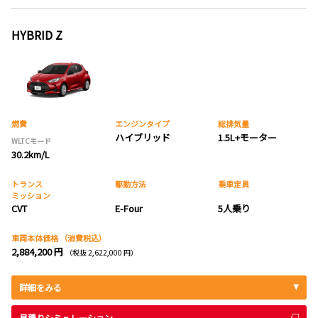
HYBRID Z
燃費
エンジンタイプ
総排気量
ハイブリッド
1.5L+モーター
WLTCモード
30.2km/L
トランス
駆動方法
乗車定員
ミッション
CVT
E-Four
5人乗り
車両本体価格
（消費税込）
2,884,200 円
（税抜 2,622,000 円）
詳細をみる
見積りシミュレーション