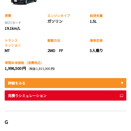
燃費
エンジンタイプ
総排気量
ガソリン
1.5L
WLTCモード
19.1km/L
トランス
駆動方法
乗車定員
ミッション
MT
2WD FF
5人乗り
車両本体価格
（消費税込）
1,996,500 円
（税抜 1,815,000 円）
詳細をみる
見積りシミュレーション
G